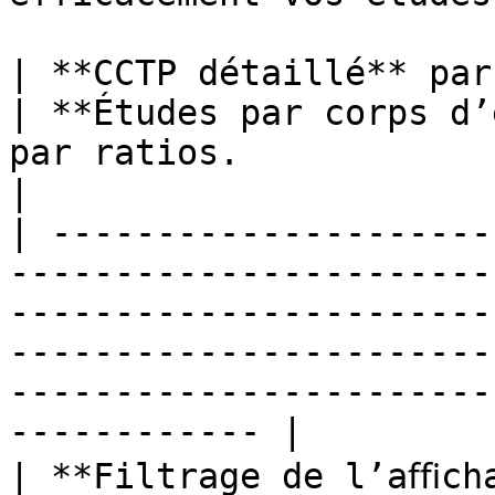
| **CCTP détaillé** par ouvrages, par chapitres.                      
| **Études par corps d’
par ratios.                                                       
|

| ---------------------
-----------------------
-----------------------
-----------------------
-----------------------
------------ |

| **Filtrage de l’aﬃcha