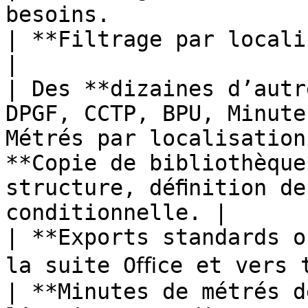
besoins.                                                                                              
| **Filtrage par localisation** et par ﬁnition            
|

| Des **dizaines d’autr
DPGF, CCTP, BPU, Minute
Métrés par localisation
**Copie de bibliothèque
structure, déﬁnition de
conditionnelle. |

| **Exports standards o
la suite Oﬃce et vers toutes bases de données.  
| **Minutes de métrés d