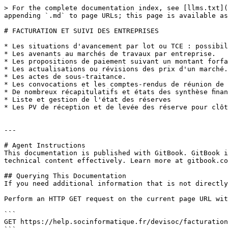
> For the complete documentation index, see [llms.txt](
appending `.md` to page URLs; this page is available as
# FACTURATION ET SUIVI DES ENTREPRISES

* Les situations d'avancement par lot ou TCE : possibil
* Les avenants au marchés de travaux par entreprise.

* Les propositions de paiement suivant un montant forfa
* Les actualisations ou révisions des prix d'un marché.

* Les actes de sous-traitance.

* Les convocations et les comptes-rendus de réunion de 
* De nombreux récapitulatifs et états des synthèse ﬁnan
* Liste et gestion de l'état des réserves

* Les PV de réception et de levée des réserve pour clôt
---

# Agent Instructions

This documentation is published with GitBook. GitBook i
technical content effectively. Learn more at gitbook.co
## Querying This Documentation

If you need additional information that is not directly
Perform an HTTP GET request on the current page URL wit
```

GET https://help.socinformatique.fr/devisoc/facturation