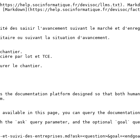
https://help.socinformatique.fr/devisoc/llms.txt). Markd
 [Markdown](https://help.socinformatique.fr/devisoc/fact
ité des saisir l'avancement suivant le marché et d'enreg
itaire ou suivant la situation d'avancement.

chantier.

cière par lot et TCE.

urer le chantier.

s the documentation platform designed so that both human
m.

 available in this page, you can query the documentation
h the `ask` query parameter, and the optional `goal` que
-et-suivi-des-entreprises.md?ask=<question>&goal=<endgoa