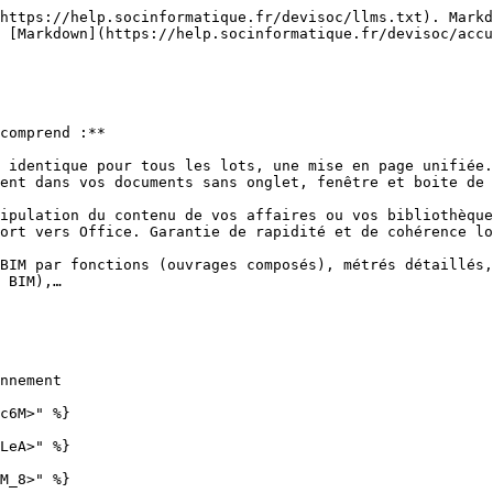
https://help.socinformatique.fr/devisoc/llms.txt). Markd
 [Markdown](https://help.socinformatique.fr/devisoc/accu
comprend :**

 identique pour tous les lots, une mise en page unifiée.

ent dans vos documents sans onglet, fenêtre et boite de 
ipulation du contenu de vos affaires ou vos bibliothèque
ort vers Office. Garantie de rapidité et de cohérence lo
BIM par fonctions (ouvrages composés), métrés détaillés,
 BIM),…

nnement

c6M>" %}

LeA>" %}

M_8>" %}
