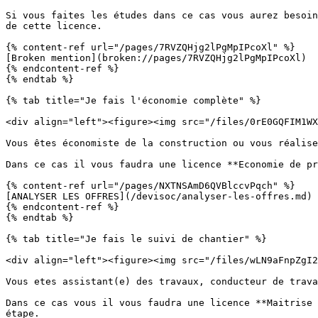
Si vous faites les études dans ce cas vous aurez besoin
de cette licence.

{% content-ref url="/pages/7RVZQHjg2lPgMpIPcoXl" %}

[Broken mention](broken://pages/7RVZQHjg2lPgMpIPcoXl)

{% endcontent-ref %}

{% endtab %}

{% tab title="Je fais l'économie complète" %}

<div align="left"><figure><img src="/files/0rE0GQFIM1WX
Vous êtes économiste de la construction ou vous réalise
Dans ce cas il vous faudra une licence **Economie de pr
{% content-ref url="/pages/NXTNSAmD6QVBlccvPqch" %}

[ANALYSER LES OFFRES](/devisoc/analyser-les-offres.md)

{% endcontent-ref %}

{% endtab %}

{% tab title="Je fais le suivi de chantier" %}

<div align="left"><figure><img src="/files/wLN9aFnpZgI2
Vous etes assistant(e) des travaux, conducteur de trava
Dans ce cas vous il vous faudra une licence **Maitrise 
étape.
