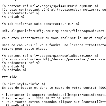
{% content-ref url="/pages/3pxl44R1PKr3h5eQmHJ0" %}

[Je suis contractant général](/devisoc/par-metier/je-su
{% endcontent-ref %}

{% endtab %}

{% tab title="Je suis constructeur MI" %}

<div align="left"><figure><img src="/files/AqxXBiexKcVT
Vous êtes constructeur ou vous réalisez le suivi comple
Dans ce cas vous il vous faudra une licence **Contracta
suivre pour cette étape.

{% content-ref url="/pages/qCxxMa0Rl3dbd9ZYCJQ5" %}

[Je suis constructeur MI](/devisoc/par-metier/je-suis-c
{% endcontent-ref %}

{% endtab %}

{% endtabs %}

### Aide

{% hint style="info" %}

En cas de besoin et dans le cadre de votre contrat [SOC
* [Contacter le support technique](https://socinformati
* Par téléphone : **03 88 77 51 76**

* Pour toutes autres demandes cliquez sur [contact](htt
  {% endhint %}
