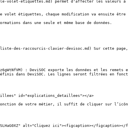
le-volet-etiquettes.md) permet d'affecter les valeurs à 
e volet étiquettes, chaque modification va ensuite être 
ormations dans une seule et même base de données.

liste-des-raccourcis-clavier-devisoc.md) Sur cette page,
z6gWtNfVM) : DeviSOC exporte les données et les remets e
éfinis dans DeviSOC. Les lignes seront filtrées en fonct
illees" id="explications_detaillees"></a>

onction de votre métier, il suffit de cliquer sur l’icôn
SLHaG0XZ" alt="Cliquez ici"><figcaption></figcaption></f