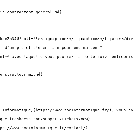
is-contractant-general.md)

baeZhNJU" alt=""><figcaption></figcaption></figure></div
t d'un projet clé en main pour une maison ?

nt** avec laquelle vous pourrez faire le suivi entrepris
onstructeur-mi.md)

 Informatique](https://www.socinformatique.fr/), vous po
que.freshdesk.com/support/tickets/new)

ps://www.socinformatique.fr/contact/)
