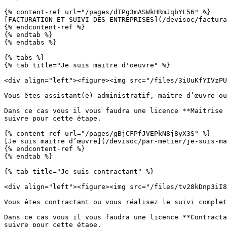
{% content-ref url="/pages/dTPg3mASWkHRmJqbYL56" %}

[FACTURATION ET SUIVI DES ENTREPRISES](/devisoc/factura
{% endcontent-ref %}

{% endtab %}

{% endtabs %}

{% tabs %}

{% tab title="Je suis maitre d'oeuvre" %}

<div align="left"><figure><img src="/files/3iUuKfYIVzPU
Vous êtes assistant(e) administratif, maitre d’œuvre ou
Dans ce cas vous il vous faudra une licence **Maitrise 
suivre pour cette étape.

{% content-ref url="/pages/gBjCFPfJVEPkN8j8yX3S" %}

[Je suis maitre d’œuvre](/devisoc/par-metier/je-suis-ma
{% endcontent-ref %}

{% endtab %}

{% tab title="Je suis contractant" %}

<div align="left"><figure><img src="/files/tv28kDnp3iI8
Vous êtes contractant ou vous réalisez le suivi complet
Dans ce cas vous il vous faudra une licence **Contracta
suivre pour cette étape.
