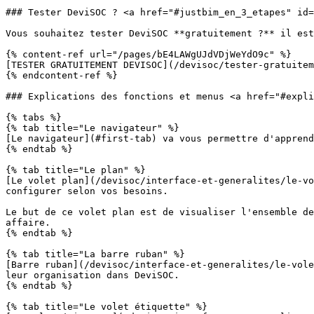
### Tester DeviSOC ? <a href="#justbim_en_3_etapes" id=
Vous souhaitez tester DeviSOC **gratuitement ?** il est
{% content-ref url="/pages/bE4LAWgUJdVDjWeYdO9c" %}

[TESTER GRATUITEMENT DEVISOC](/devisoc/tester-gratuitem
{% endcontent-ref %}

### Explications des fonctions et menus <a href="#expli
{% tabs %}

{% tab title="Le navigateur" %}

[Le navigateur](#first-tab) va vous permettre d'apprend
{% endtab %}

{% tab title="Le plan" %}

[Le volet plan](/devisoc/interface-et-generalites/le-vo
configurer selon vos besoins.

Le but de ce volet plan est de visualiser l'ensemble de
affaire.

{% endtab %}

{% tab title="La barre ruban" %}

[Barre ruban](/devisoc/interface-et-generalites/le-vole
leur organisation dans DeviSOC.

{% endtab %}

{% tab title="Le volet étiquette" %}
