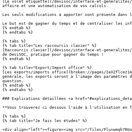
[Le volet étiquette](/devisoc/interface-et-generalites/
affaire et une automatisation de vos calculs.

Les seuls modifications à apporter sont présente dans l
Le but est de gagner du temps et de centraliser les inf
{% endtab %}

{% endtabs %}

{% tabs %}

{% tab title="Les raccourcis clavier" %}

[Raccourcis clavier](/devisoc/interface-et-generalites/
de DeviSOC, pratique pour gagner du temps !

{% endtab %}

{% tab title="Export/Import office" %}

[Les exports/imports office](broken://pages/IeXZflcez1m
générale, les exports seront à l'image des paramètres d
question.

{% endtab %}

{% endtabs %}

### Explications détaillées <a href="#explications_deta
**Vous trouverez ci dessous l'aide à l'utilisation en f
{% tabs %}

{% tab title="Je fais les études" %}

<div align="left"><figure><img src="/files/Pluswmqh7RGo