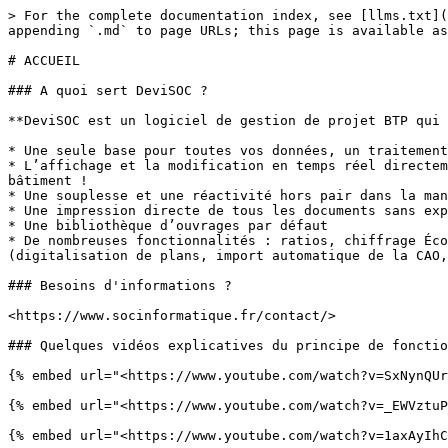
> For the complete documentation index, see [llms.txt](
appending `.md` to page URLs; this page is available as
# ACCUEIL

### A quoi sert DeviSOC ?

**DeviSOC est un logiciel de gestion de projet BTP qui 
* Une seule base pour toutes vos données, un traitement
* L’affichage et la modification en temps réel directem
bâtiment !

* Une souplesse et une réactivité hors pair dans la man
* Une impression directe de tous les documents sans exp
* Une bibliothèque d’ouvrages par défaut

* De nombreuses fonctionnalités : ratios, chiffrage Éco
(digitalisation de plans, import automatique de la CAO,
### Besoins d'informations ?

<https://www.socinformatique.fr/contact/>

### Quelques vidéos explicatives du principe de fonctio
{% embed url="<https://www.youtube.com/watch?v=SxNynQUr
{% embed url="<https://www.youtube.com/watch?v=_EWVztuP
{% embed url="<https://www.youtube.com/watch?v=1axAyIhC